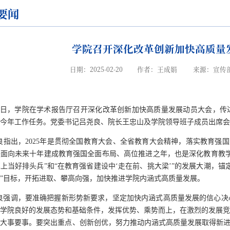
要闻
学院召开深化改革创新加快高质量
日期：2025-02-20
作者：王成娟
来源：宣传
20日，学院在学术报告厅召开深化改革创新加快高质量发展动员大会，传达
今年工作任务。党委书记吕尧良、院长王忠山及学院领导班子成员出席会
良指出，
2025年是贯彻全国教育大会、全省教育大会精神，落实教育强国
面向未来十年建成教育强国全面布局、高位推进之年，也是深化教育教学
上当好排头兵”和“在教育强省建设中‘走在前、挑大梁’”的发展大潮，
”目标，开拓进取、攀高向强，加快推进学院内涵式高质量发展。
良强调，要准确把握新形势新要求，坚定加快内涵式高质量发展的信心决
学院良好的发展态势和基础条件，发挥优势、乘势而上，在激烈的发展竞
的大事要事。要突出重点、创新创优，努力推动内涵式高质量发展取得新