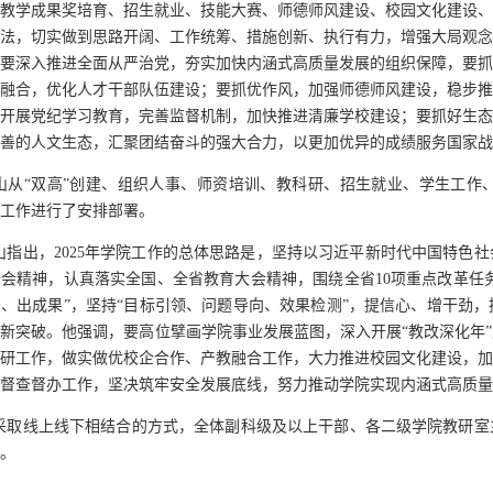
教学成果奖培育、招生就业、技能大赛、师德师风建设、校园文化建设、
法，切实做到思路开阔、工作统筹、措施创新、执行有力，增强大局观念
要深入推进全面从严治党，夯实加快内涵式高质量发展的组织保障，要抓
融合，优化人才干部队伍建设；要抓优作风，加强师德师风建设，稳步推
开展党纪学习教育，完善监督机制，加快推进清廉学校建设；要抓好生态
善的人文生态，汇聚团结奋斗的强大合力，以更加优异的成绩服务国家战
山从
“双高”创建、组织人事、师资培训、教科研、招生就业、学生工作
工作进行了安排部署。
山指出，
2025年学院工作的总体思路是，坚持以习近平新时代中国特色
会精神，认真落实全国、全省教育大会精神，围绕全省10项重点改革任务
、出成果”，坚持“目标引领、问题导向、效果检测”，提信心、增干劲
得新突破。他强调，要高位
擘画
学院
事业发展蓝图
，
深入
开展
“教改深化年
研
工作，做实做优校企合作、产教融合工作，大力推进校园文化建设，
督查督办工作，坚决筑牢安全发展底线，努力推动学院实现内涵式高质量
采取线上线下相结合的方式，全体副科级及以上干部、各二级学院教研室
。