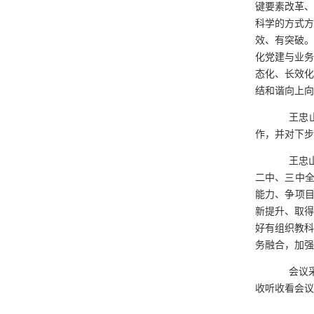
键要素改革、
科学的方式方
效、有突破。
化党建与业务
态化、长效化
结和谐向上向
王忠
作，并对下步
王忠
二中、三中全
能力、争项目
新提升、取
好
有组织教科
务融合，加强
会议
收听收看会议