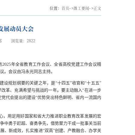
位置：
首页
- >
潍工要闻
- >
正文
发展动员大会
部
浏览量：
2822
2025年全省教育工作会议、全省高校党建工作会议精
议。会议由冯永光同志主持。
建设规划纲要的关键之年，是“十四五”收官和“十五五”
改革、充满希望与挑战的一年。要主动融入“在进一步
锚定党代会提出的建设“优势突出特色鲜明、省内一流国内
心，用足用好国家和省大力推进职业教育改革发展的宏
争中勇于赶超、奋勇争先，借势聚力干成一批事关当前
进展、新成效，扎实推进
“双高”创建、产教融合、办学关