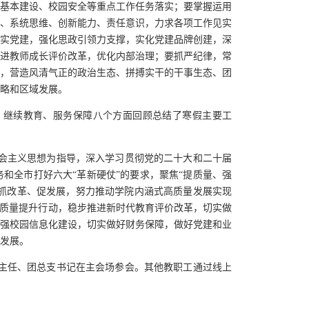
基本建设、校园安全等重点工作任务落实；要掌握运用
、系统思维、创新能力、责任意识，力求各项工作见实
实党建，强化思政引领力支撑，实化党建品牌创建，深
进教师成长评价改革，优化内部治理；要抓严纪律，常
，营造风清气正的政治生态、拼搏实干的干事生态、团
略和区域发展。
、继续教育、服务保障八个方面回顾总结了寒假主要工
社会主义思想为指导，深入学习贯彻党的二十大和二十届
和全市打好六大“革新硬仗”的要求，聚焦“提质量、强
，抓改革、促发展，努力推动学院内涵式高质量发展实现
”质量
提升行动，稳步
推进新时代教育评价改革
，
切实做
加强校园信息化建设，切实做好财务保障，做好党建和业
发展。
主任、团总支书记在主会场参会。其他教职工通过线上