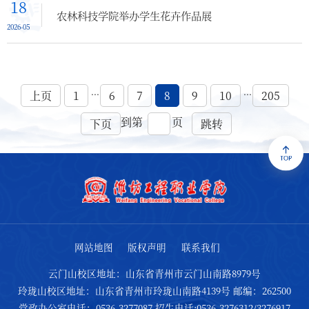
18
农林科技学院举办学生花卉作品展
2026-05
...
...
上页
1
6
7
8
9
10
205
到第
页
下页
跳转
网站地图
版权声明
联系我们
云门山校区地址：山东省青州市云门山南路8979号
玲珑山校区地址：山东省青州市玲珑山南路4139号 邮编：262500
党政办公室电话：0536-3277087 招生电话:0536-3276312/3276917